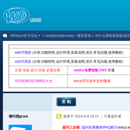
WDlinux官方论坛
»
lamp|lnmp|lnamp|一键安装包
» 为什么我安装面板成功后
wdCP系统
(
介绍
,
功能特性
,
运行环境
,
安装说明
,
演示
,
常见问题
,
使用教程
)
wdOS系统
(
介绍
,
功能特性
,
运行环境
,
安装说明
,
演示
,
常见问题
,
使用教程
)
注册 发贴 提问 回复-必看必看
wddns免费智能 DNS
开通
AI导航网AI应用网站大全
wdcp官方技术支持/服务
发帖
请叫我groot
发表于 2016-8-8 10:21
|
只看该作者
提问三步曲:
提问先看教程/FAQ索引(
wdcp
,
w