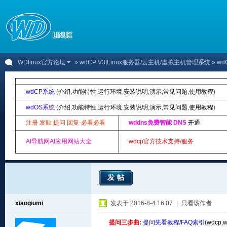
WDlinux官方论坛
»
wdCP V3|Linux服务器/云主机/虚拟主机管理系统
» wd
wdCP系统
(
介绍
,
功能特性
,
运行环境
,
安装说明
,
演示
,
常见问题
,
使用教程
)
wdOS系统
(
介绍
,
功能特性
,
运行环境
,
安装说明
,
演示
,
常见问题
,
使用教程
)
注册 发贴 提问 回复-必看必看
wddns免费智能 DNS
开通
AI导航网AI应用网站大全
wdcp官方技术支持/服务
发帖
xiaoqiumi
发表于 2016-8-4 16:07
|
只看该作者
提问三步曲:
提问先看教程/FAQ索引(
wdcp
,
w