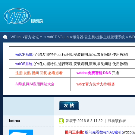
WDlinux官方论坛
»
wdCP V3|Linux服务器/云主机/虚拟主机管理系统
» W
wdCP系统
(
介绍
,
功能特性
,
运行环境
,
安装说明
,
演示
,
常见问题
,
使用教程
)
wdOS系统
(
介绍
,
功能特性
,
运行环境
,
安装说明
,
演示
,
常见问题
,
使用教程
)
注册 发贴 提问 回复-必看必看
wddns免费智能 DNS
开通
AI导航网AI应用网站大全
wdcp官方技术支持/服务
发帖
betrox
发表于 2016-8-3 11:32
|
只看该作者
提问三步曲:
提问先看教程/FAQ索引(
wdcp
,
w