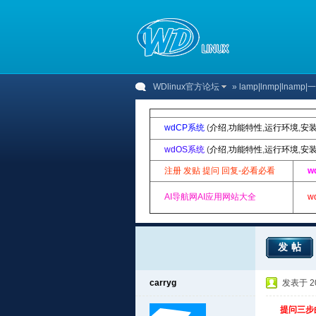
WDlinux官方论坛
»
lamp|lnmp|lnam
wdCP系统
(
介绍
,
功能特性
,
运行环境
,
安
wdOS系统
(
介绍
,
功能特性
,
运行环境
,
安
注册 发贴 提问 回复-必看必看
w
AI导航网AI应用网站大全
w
发帖
carryg
发表于 201
提问三步