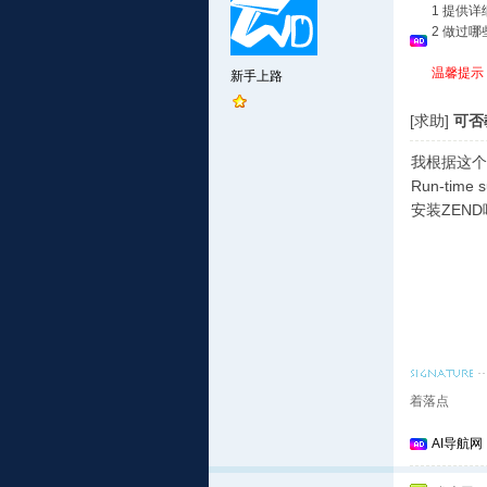
1 提供
2 做过
温馨提示
新手上路
[求助]
可否教
我根据这个教
Run-ti
安装ZEN
着落点
AI导航网