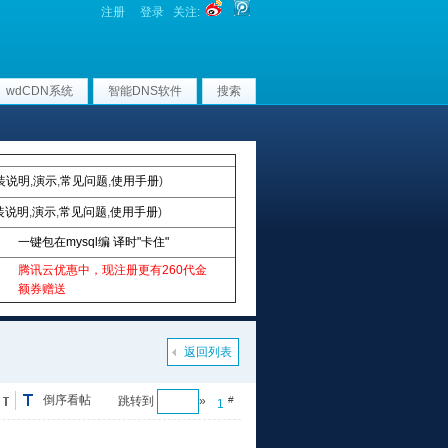
注册
登录
关注:
wdCDN系统
智能DNS软件
搜索
装说明
,
演示
,
常见问题
,
使用手册
)
装说明
,
演示
,
常见问题
,
使用手册
)
一键包在mysql编 译时"卡住"
腾讯云优惠中，现注册更有260代金
额券赠送
返回列表
倒序看帖
跳转到
»
#
1