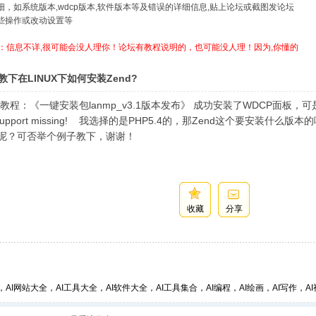
详细，如系统版本,wdcp版本,软件版本等及错误的详细信息,贴上论坛或截图发论坛
哪些操作或改动设置等
：信息不详,很可能会没人理你！论坛有教程说明的，也可能没人理！因为,你懂的
下在LINUX下如何安装Zend?
程：《一键安装包lanmp_v3.1版本发布》 成功安装了WDCP面板，可是
me support missing! 我选择的是PHP5.4的，那Zend这个要安装什
D呢？可否举个例子教下，谢谢！
收藏
分享
，AI网站大全，AI工具大全，AI软件大全，AI工具集合，AI编程，AI绘画，AI写作，AI视