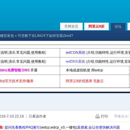
官网首页
阿里云8折
论坛
p|一键安装包
» 可否教下在LINUX下如何安装Zend?
装说明
,
演示
,
常见问题
,
使用教程
)
wdCDN系统
(
介绍
,
功能特性
,
运行环境
,
安
装说明
,
演示
,
常见问题
,
使用教程
)
wdDNS系统
(
介绍
,
功能特性
,
运行环境
,
安
ddns免费智能 DNS
开通
本地或虚拟机使 用wdcp
dcp官方技术支持/服务
阿里云8折优惠券
无敌云
6-7-10 22:19
|
只看该作者
打印
字体大小:
曲:
提问先看教程/FAQ索引(
wdcp
,
wdcp_v3
,
一键包
)及搜索,会让你更快解决问题