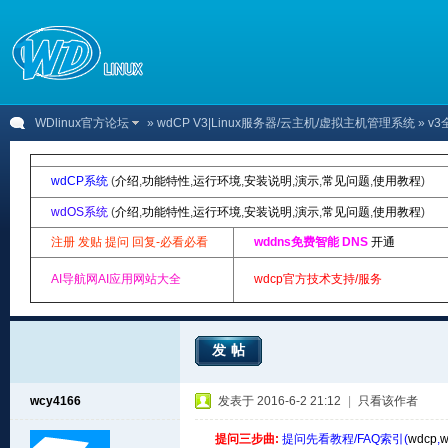
WDlinux官方论坛
»
wdCP V3|Linux服务器/云主机/虚拟主机管理系统
» v
wdCP系统
(
介绍
,
功能特性
,
运行环境
,
安装说明
,
演示
,
常见问题
,
使用教程
)
wdOS系统
(
介绍
,
功能特性
,
运行环境
,
安装说明
,
演示
,
常见问题
,
使用教程
)
注册 发贴 提问 回复-必看必看
wddns免费智能 DNS
开通
AI导航网AI应用网站大全
wdcp官方技术支持/服务
发帖
wcy4166
发表于 2016-6-2 21:12
|
只看该作者
提问三步曲:
提问先看教程/FAQ索引(
wdcp
,
w