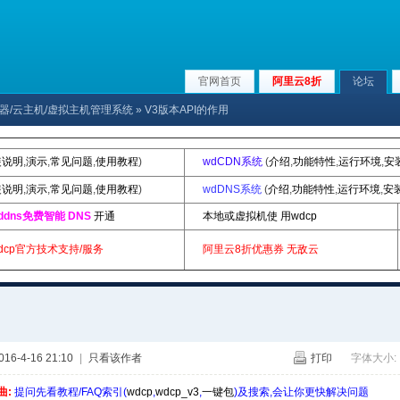
官网首页
阿里云8折
论坛
x服务器/云主机/虚拟主机管理系统
» V3版本API的作用
装说明
,
演示
,
常见问题
,
使用教程
)
wdCDN系统
(
介绍
,
功能特性
,
运行环境
,
安
装说明
,
演示
,
常见问题
,
使用教程
)
wdDNS系统
(
介绍
,
功能特性
,
运行环境
,
安
ddns免费智能 DNS
开通
本地或虚拟机使 用wdcp
dcp官方技术支持/服务
阿里云8折优惠券
无敌云
6-4-16 21:10
|
只看该作者
打印
字体大小:
曲:
提问先看教程/FAQ索引(
wdcp
,
wdcp_v3
,
一键包
)及搜索,会让你更快解决问题