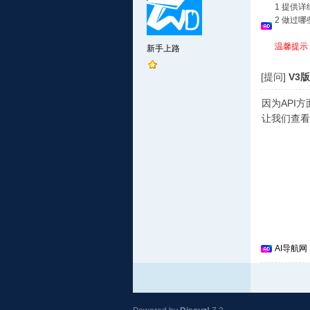
1 提供
2 做过
温馨提示
新手上路
[提问]
V3版
因为API
让我们查看
AI导航网