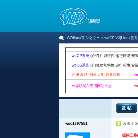
WDlinux官方论坛
»
wdCP V3|Linu
wdCP系统
(
介绍
,
功能特性
,
运行环境
,
安
wdOS系统
(
介绍
,
功能特性
,
运行环境
,
安
注册 发贴 提问 回复-必看必看
w
AI导航网AI应用网站大全
w
发帖
wsq1397551
发表于 201
提问三步