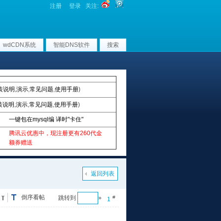
注册
登录
关注:
wdCDN系统
智能DNS软件
搜索
装说明
,
演示
,
常见问题
,
使用手册
)
装说明
,
演示
,
常见问题
,
使用手册
)
一键包在mysql编 译时"卡住"
腾讯云优惠中，现注册更有260代金
额券赠送
返回列表
倒序看帖
跳转到
»
#
1