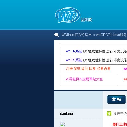
WDlinux官方论坛
»
wdCP V3|Linu
wdCP系统
(
介绍
,
功能特性
,
运行环境
,
安
wdOS系统
(
介绍
,
功能特性
,
运行环境
,
安
注册 发贴 提问 回复-必看必看
w
AI导航网AI应用网站大全
w
发帖
daolang
发表于 201
提问三步