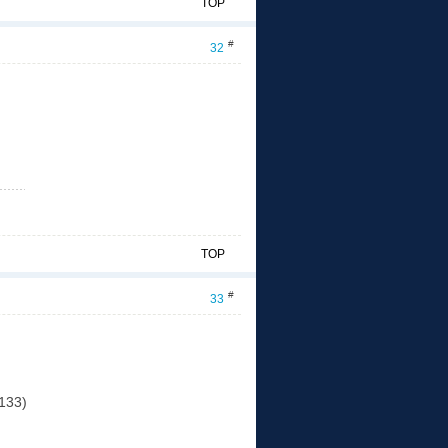
TOP
#
32
TOP
#
33
133)