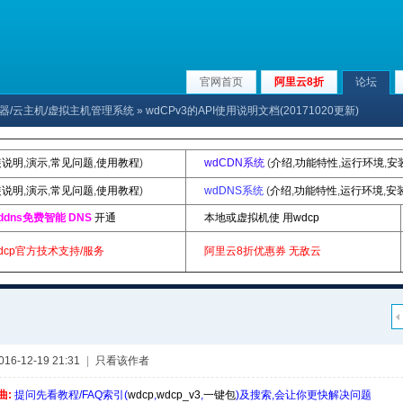
官网首页
阿里云8折
论坛
x服务器/云主机/虚拟主机管理系统
» wdCPv3的API使用说明文档(20171020更新)
装说明
,
演示
,
常见问题
,
使用教程
)
wdCDN系统
(
介绍
,
功能特性
,
运行环境
,
安
装说明
,
演示
,
常见问题
,
使用教程
)
wdDNS系统
(
介绍
,
功能特性
,
运行环境
,
安
ddns免费智能 DNS
开通
本地或虚拟机使 用wdcp
dcp官方技术支持/服务
阿里云8折优惠券
无敌云
6-12-19 21:31
|
只看该作者
曲:
提问先看教程/FAQ索引(
wdcp
,
wdcp_v3
,
一键包
)及搜索,会让你更快解决问题