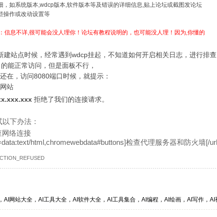
详细，如系统版本,wdcp版本,软件版本等及错误的详细信息,贴上论坛或截图发论坛
哪些操作或改动设置等
：信息不详,很可能会没人理你！论坛有教程说明的，也可能没人理！因为,你懂的
作新建站点时候，经常遇到wdcp挂起，不知道如何开启相关日志，进行排
口的能正常访问，但是面板不行，
还在，访问8080端口时候，就提示：
网站
xx.xxx.xxx
拒绝了我们的连接请求。
试以下办法：
查网络连接
l=data:text/html,chromewebdata#buttons]检查代理服务器和防火墙[/url
CTION_REFUSED
，AI网站大全，AI工具大全，AI软件大全，AI工具集合，AI编程，AI绘画，AI写作，AI视