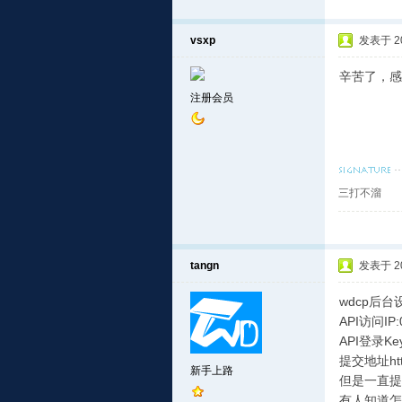
vsxp
发表于 201
辛苦了，感
注册会员
三打不溜
tangn
发表于 201
wdcp后台
API访问IP:0
API登录Key
提交地址http:
新手上路
但是一直提示{"
有人知道怎