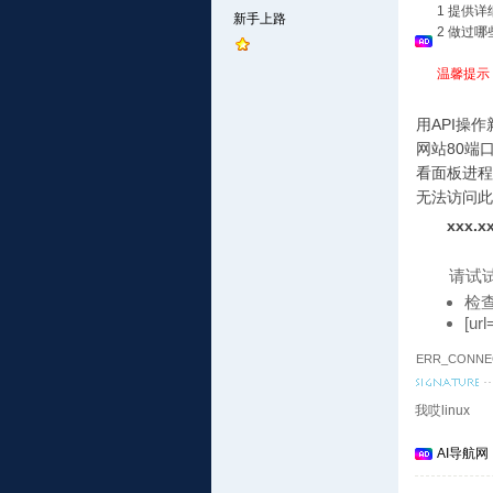
1 提供
新手上路
2 做过
温馨提示
用API操
网站80端
看面板进程
无法访问此
xxx.x
请试
检
[ur
ERR_CONNE
我哎linux
AI导航网