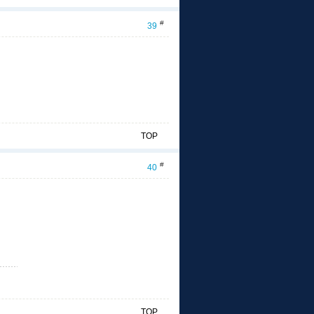
#
39
TOP
#
40
TOP