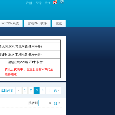
注册
登录
关注:
wdCDN系统
智能DNS软件
搜索
装说明
,
演示
,
常见问题
,
使用手册
)
装说明
,
演示
,
常见问题
,
使用手册
)
一键包在mysql编 译时"卡住"
腾讯云优惠中，现注册更有260代金
额券赠送
返回列表
1
2
3
4
下一页
跳转到
»
#
31