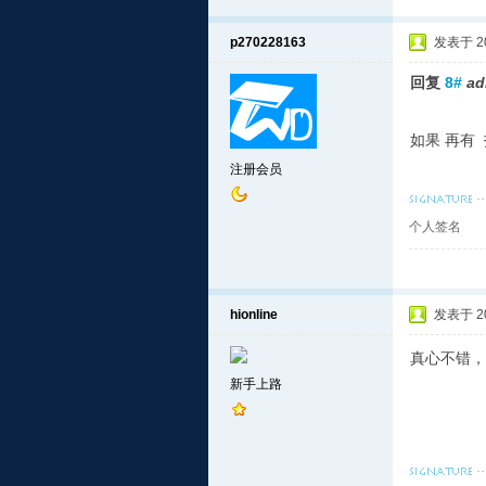
p270228163
发表于 201
回复
8#
ad
如果 再有 
注册会员
个人签名
hionline
发表于 201
真心不错，
新手上路