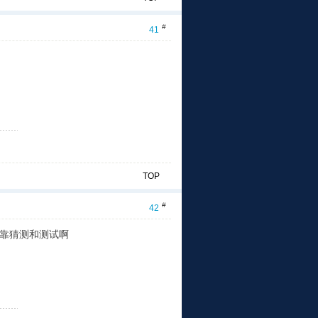
#
41
TOP
#
42
能靠猜测和测试啊