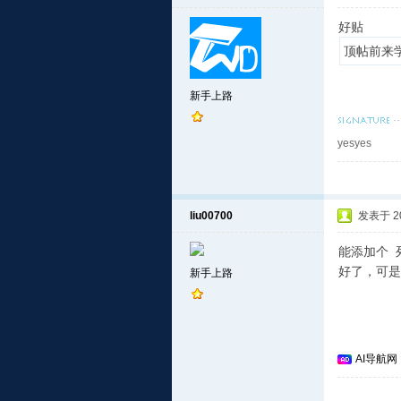
好贴
顶帖前来
新手上路
yesyes
liu00700
发表于 201
能添加个 
好了，可是
新手上路
AI导航网