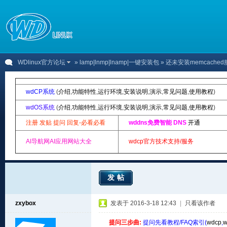
WDlinux官方论坛
»
lamp|lnmp|lnamp|一键安装包
» 还未安装memcache
wdCP系统
(
介绍
,
功能特性
,
运行环境
,
安装说明
,
演示
,
常见问题
,
使用教程
)
wdOS系统
(
介绍
,
功能特性
,
运行环境
,
安装说明
,
演示
,
常见问题
,
使用教程
)
注册 发贴 提问 回复-必看必看
wddns免费智能 DNS
开通
AI导航网AI应用网站大全
wdcp官方技术支持/服务
发帖
zxybox
发表于 2016-3-18 12:43
|
只看该作者
提问三步曲:
提问先看教程/FAQ索引(
wdcp
,
w