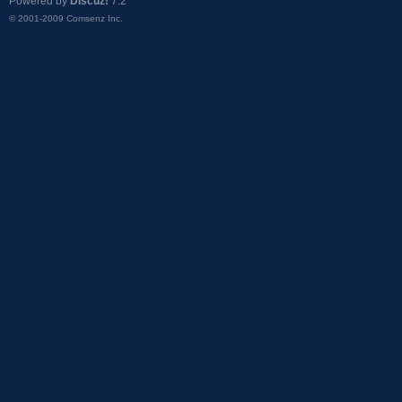
Powered by
Discuz!
7.2
© 2001-2009
Comsenz Inc.