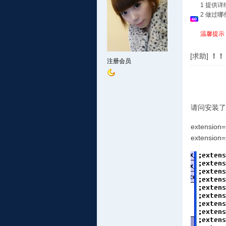
1 提供
2 做过
温馨提示
[求助]
！！
注册会员
请问安装了wd
extension=
extension=