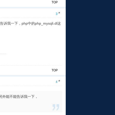
TOP
#
3
，php中的php_mysqli.dl这
TOP
#
4
另外能不能告诉我一下，