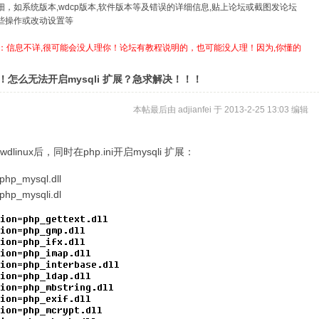
详细，如系统版本,wdcp版本,软件版本等及错误的详细信息,贴上论坛或截图发论坛
哪些操作或改动设置等
：信息不详,很可能会没人理你！论坛有教程说明的，也可能没人理！因为,你懂的
！怎么无法开启mysqli 扩展？急求解决！！！
本帖最后由 adjianfei 于 2013-2-25 13:03 编辑
linux后，同时在php.ini开启mysqli 扩展：
php_mysql.dll
php_mysqli.dl