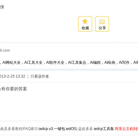
侠
收藏
分享
9.com
，AI网站大全，AI工具大全，AI软件大全，AI工具集合，AI编程，AI绘画，AI写作，AI视
3-2-25 13:32
|
只看该作者
会有你要的答案
曲及多看教程/FAQ索引(
wdcp
,
v3
,
一键包
,
wdOS
),益处多多.
wdcp工具集
阿里云主机8