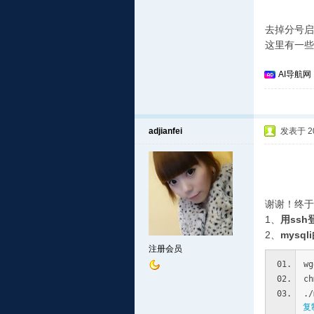
去掉分号启用
这里有一些
AI导航网
adjianfei
发表于 201
谢谢！终于
1、
用ssh
2、
mysq
注册会员
wg
ch
./
复