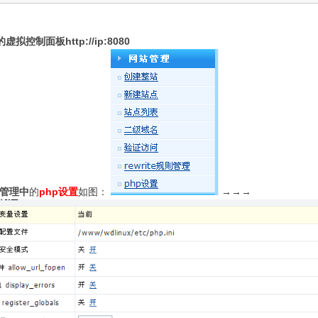
虚拟控制面板http://ip:8080
管理中
的
php设置
如图：
→→→