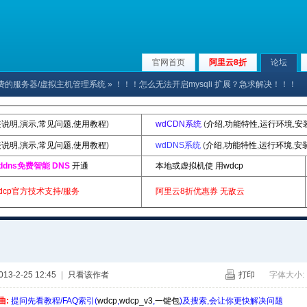
官网首页
阿里云8折
论坛
x下免费的服务器/虚拟主机管理系统
» ！！！怎么无法开启mysqli 扩展？急求解决！！！
装说明
,
演示
,
常见问题
,
使用教程
)
wdCDN系统
(
介绍
,
功能特性
,
运行环境
,
安
装说明
,
演示
,
常见问题
,
使用教程
)
wdDNS系统
(
介绍
,
功能特性
,
运行环境
,
安
ddns免费智能 DNS
开通
本地或虚拟机使 用wdcp
dcp官方技术支持/服务
阿里云8折优惠券
无敌云
3-2-25 12:45
|
只看该作者
打印
字体大小:
曲:
提问先看教程/FAQ索引(
wdcp
,
wdcp_v3
,
一键包
)及搜索,会让你更快解决问题