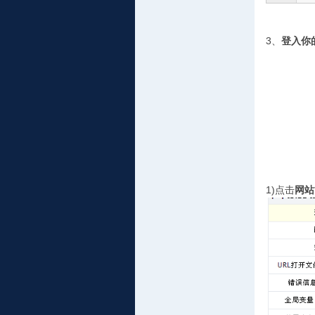
3、
登入你的
1)点击
网站