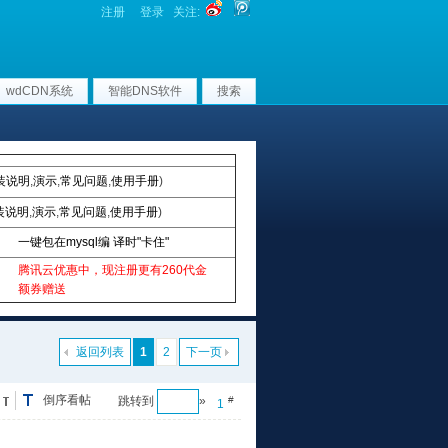
注册
登录
关注:
wdCDN系统
智能DNS软件
搜索
装说明
,
演示
,
常见问题
,
使用手册
)
装说明
,
演示
,
常见问题
,
使用手册
)
一键包在mysql编 译时"卡住"
腾讯云优惠中，现注册更有260代金
额券赠送
返回列表
1
2
下一页
倒序看帖
跳转到
»
#
1