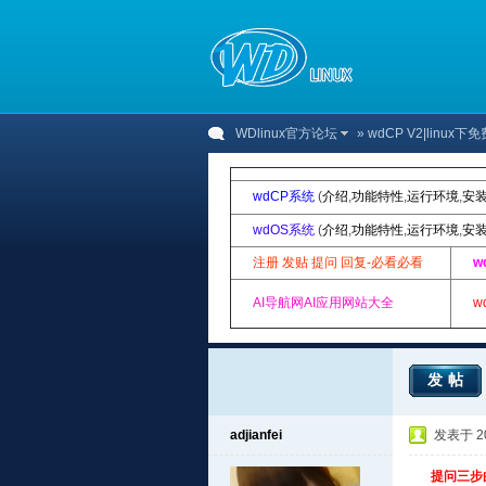
WDlinux官方论坛
»
wdCP V2|linu
wdCP系统
(
介绍
,
功能特性
,
运行环境
,
安
wdOS系统
(
介绍
,
功能特性
,
运行环境
,
安
注册 发贴 提问 回复-必看必看
w
AI导航网AI应用网站大全
w
发帖
adjianfei
发表于 201
提问三步