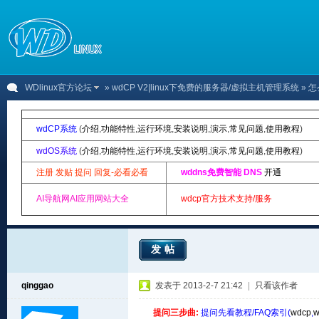
WDlinux官方论坛
»
wdCP V2|linux下免费的服务器/虚拟主机管理系统
» 怎
wdCP系统
(
介绍
,
功能特性
,
运行环境
,
安装说明
,
演示
,
常见问题
,
使用教程
)
wdOS系统
(
介绍
,
功能特性
,
运行环境
,
安装说明
,
演示
,
常见问题
,
使用教程
)
注册 发贴 提问 回复-必看必看
wddns免费智能 DNS
开通
AI导航网AI应用网站大全
wdcp官方技术支持/服务
发帖
qinggao
发表于 2013-2-7 21:42
|
只看该作者
提问三步曲:
提问先看教程/FAQ索引(
wdcp
,
w