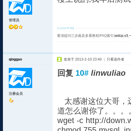
管理员
看清提问三步曲及多看教程/FAQ索引(
wdcp
,
v3
,
qinggao
发表于 2013-2-10 23:40
|
只看该作者
回复
10#
linwuliao
注册会员
太感谢这位大哥，远
道怎么谢你了。。。。。
wget -c http://down.
chmod 755 mysql_in