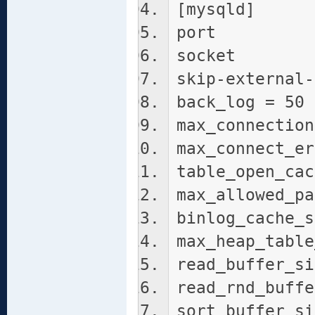
[mysqld]
port = 
socket = /
skip-external-
back_log = 50
max_connection
max_connect_er
table_open_cac
max_allowed_pa
binlog_cache_s
max_heap_table
read_buffer_si
read_rnd_buffe
sort_buffer_si