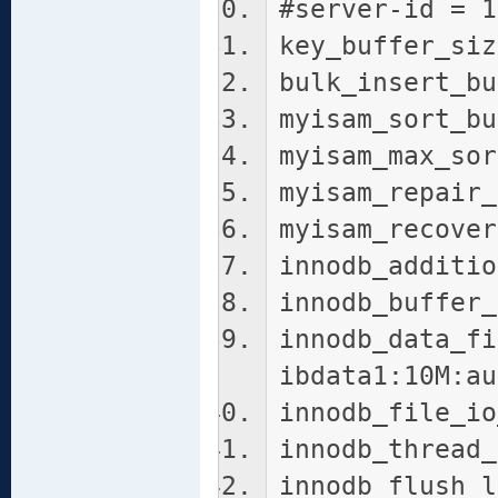
#server-id = 1
key_buffer_siz
bulk_insert_bu
myisam_sort_bu
myisam_max_sor
myisam_repair_
myisam_recover
innodb_additio
innodb_buffer_
innodb_data_fi
ibdata1:10M:au
innodb_file_io
innodb_thread_
innodb_flush_l