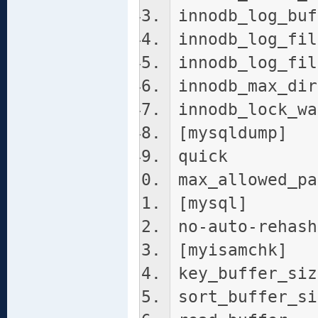
innodb_log_buf
innodb_log_fil
innodb_log_fil
innodb_max_dir
innodb_lock_wa
[mysqldump]
quick
max_allowed_pa
[mysql]
no-auto-rehash
[myisamchk]
key_buffer_siz
sort_buffer_si