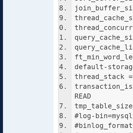
join_buffer_si
thread_cache_s
thread_concurr
query_cache_si
query_cache_li
ft_min_word_le
default-storag
thread_stack =
transaction_is
READ
tmp_table_size
#log-bin=mysql
#binlog_format