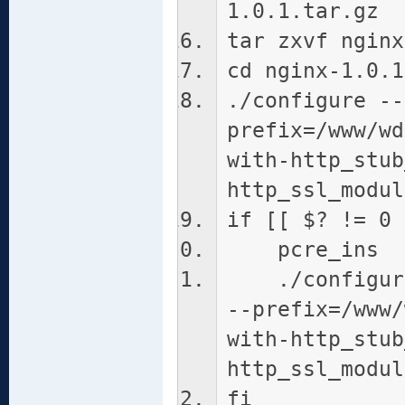
1.0.1.tar.gz
tar zxvf nginx
cd nginx-1.0.1
./configure --
prefix=/www/wd
with-http_stub
http_ssl_modul
if [[ $? != 0 
pcre_ins
./configure 
--prefix=/www/
with-http_stub
http_ssl_modul
fi