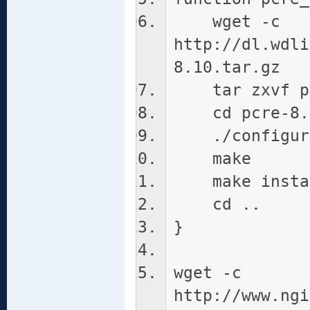
wget -c
http://dl.wdli
8.10.tar.gz
tar zxvf pcr
cd pcre-8.
./configure 
make
make insta
cd ..
}
wget -c
http://www.ngi