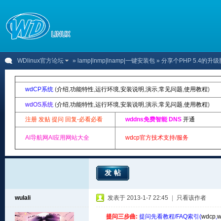
WDlinux官方论坛
»
lamp|lnmp|lnamp|一键安装包
» 分享个PHP 5.4的升
wdCP系统
(
介绍
,
功能特性
,
运行环境
,
安装说明
,
演示
,
常见问题
,
使用教程
)
wdOS系统
(
介绍
,
功能特性
,
运行环境
,
安装说明
,
演示
,
常见问题
,
使用教程
)
注册 发贴 提问 回复-必看必看
wddns免费智能 DNS
开通
AI导航网AI应用网站大全
wdcp官方技术支持/服务
发帖
wulali
发表于 2013-1-7 22:45
|
只看该作者
提问三步曲:
提问先看教程/FAQ索引(
wdcp
,
w