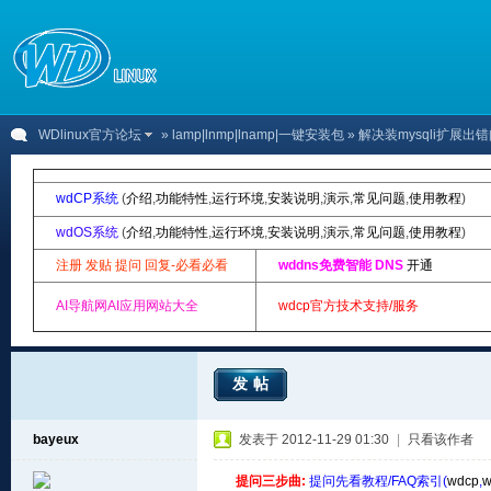
WDlinux官方论坛
»
lamp|lnmp|lnamp|一键安装包
» 解决装mysqli扩展出
wdCP系统
(
介绍
,
功能特性
,
运行环境
,
安装说明
,
演示
,
常见问题
,
使用教程
)
wdOS系统
(
介绍
,
功能特性
,
运行环境
,
安装说明
,
演示
,
常见问题
,
使用教程
)
注册 发贴 提问 回复-必看必看
wddns免费智能 DNS
开通
AI导航网AI应用网站大全
wdcp官方技术支持/服务
发帖
bayeux
发表于 2012-11-29 01:30
|
只看该作者
提问三步曲:
提问先看教程/FAQ索引(
wdcp
,
w