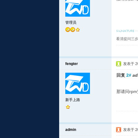
管理员
看清提问三步
fengter
发表于 201
回复
2#
ad
那请问rp
新手上路
admin
发表于 201