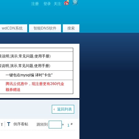
注册
登录
关注:
wdCDN系统
智能DNS软件
搜索
装说明
,
演示
,
常见问题
,
使用手册
)
装说明
,
演示
,
常见问题
,
使用手册
)
一键包在mysql编 译时"卡住"
腾讯云优惠中，现注册更有260代金
额券赠送
返回列表
倒序看帖
跳转到
»
#
1