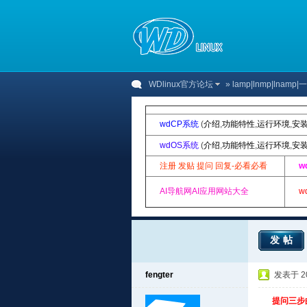
WDlinux官方论坛
»
lamp|lnmp|lnam
wdCP系统
(
介绍
,
功能特性
,
运行环境
,
安
wdOS系统
(
介绍
,
功能特性
,
运行环境
,
安
注册 发贴 提问 回复-必看必看
w
AI导航网AI应用网站大全
w
发帖
fengter
发表于 201
提问三步