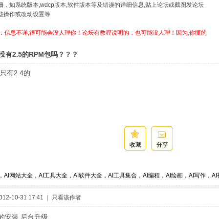
详细，如系统版本,wdcp版本,软件版本等及错误的详细信息,贴上论坛或截图发论坛
哪些操作或改动设置等
：信息不详,很可能会没人理你！论坛有教程说明的，也可能没人理！因为,你懂的
没有2.5的RPM包吗？？？
只有2.4的
收藏
分享
，AI网站大全，AI工具大全，AI软件大全，AI工具集合，AI编程，AI绘画，AI写作，AI视
2-10-31 17:41
|
只看该作者
4的安装,后台升级