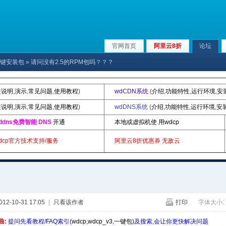
官网首页
阿里云8折
论坛
p|一键安装包
» 请问没有2.5的RPM包吗？？？
装说明
,
演示
,
常见问题
,
使用教程
)
wdCDN系统
(
介绍
,
功能特性
,
运行环境
,
安
装说明
,
演示
,
常见问题
,
使用教程
)
wdDNS系统
(
介绍
,
功能特性
,
运行环境
,
安
ddns免费智能 DNS
开通
本地或虚拟机使 用wdcp
dcp官方技术支持/服务
阿里云8折优惠券
无敌云
2-10-31 17:05
|
只看该作者
打印
字体大小:
曲:
提问先看教程/FAQ索引(
wdcp
,
wdcp_v3
,
一键包
)及搜索,会让你更快解决问题