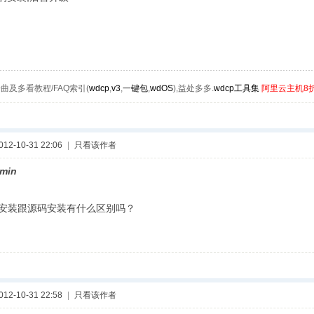
曲及多看教程/FAQ索引(
wdcp
,
v3
,
一键包
,
wdOS
),益处多多.
wdcp工具集
阿里云主机8
2-10-31 22:06
|
只看该作者
min
m安装跟源码安装有什么区别吗？
2-10-31 22:58
|
只看该作者