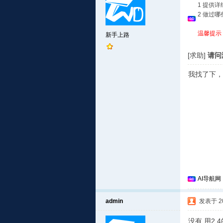
1 提供
2 做过
温馨提示
新手上路
[求助]
请问
我找了下，
AI导航网
admin
发表于 201
没有,用2.