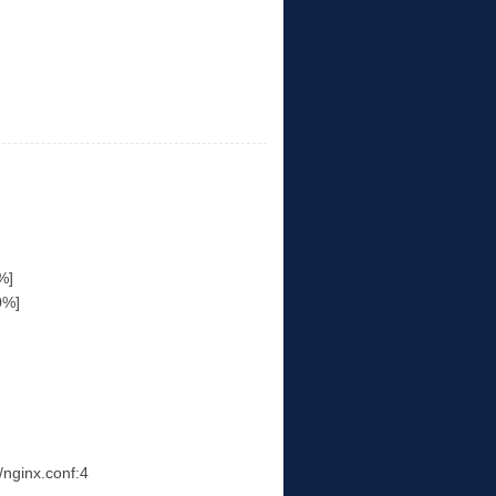
%]
0%]
/nginx.conf:4