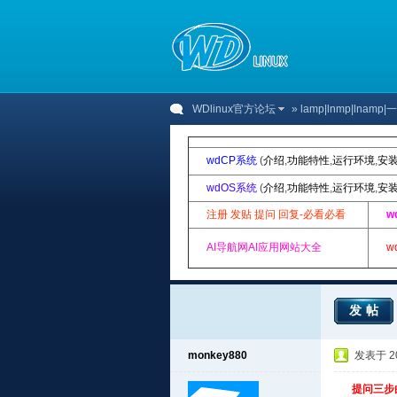
WDlinux官方论坛
»
lamp|lnmp|lnam
wdCP系统
(
介绍
,
功能特性
,
运行环境
,
安
wdOS系统
(
介绍
,
功能特性
,
运行环境
,
安
注册 发贴 提问 回复-必看必看
w
AI导航网AI应用网站大全
w
发帖
monkey880
发表于 201
提问三步