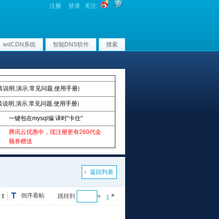
注册
登录
关注:
wdCDN系统
智能DNS软件
搜索
装说明
,
演示
,
常见问题
,
使用手册
)
装说明
,
演示
,
常见问题
,
使用手册
)
一键包在mysql编 译时"卡住"
腾讯云优惠中，现注册更有260代金
额券赠送
返回列表
倒序看帖
跳转到
»
#
1