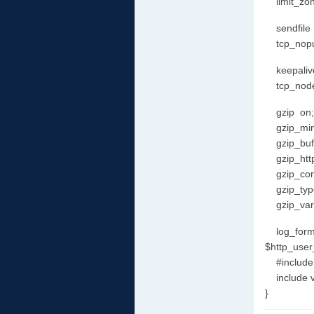
limit_zon
sendfil
tcp_nop
keepalive
tcp_node
gzip on;
gzip_min_
gzip_buf
gzip_http
gzip_comp
gzip_types
gzip_vary
log_format
$http_user
#include d
include vh
}