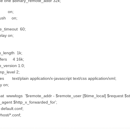
e one $binary_remote_addr 32k;
e on;
ush on;
_timeout 60;
lay on;
length 1k;
fers 4 16k;
_version 1.0;
_level 2;
 text/plain application/x-javascript text/css application/xml;
 on;
 wwwlogs '$remote_addr - $remote_user [$time_local] $request $sta
_agent $http_x_forwarded_for';
efault.conf;
ost/*.conf;