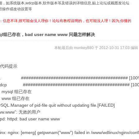
详细，如系统版本,wdcp版本,软件版本等及错误的详细信息,贴上论坛或截图发论坛
哪些操作或改动设置等
：信息不详,很可能会没人理你！论坛有教程说明的，也可能没人理！因为,你懂的
ql组已存在，bad user name www 问题怎样解决
本帖最后由 monkey880 于 2012-10-31 17:03 编辑
代码提示
g... ########################################### [100
wdcp ########################################### [10
d：mysql 组已存在
d：www 组已存在
SQL.Manager of pid-file quit without updating file.[FAILED]
www.www”: 无效的用户
ttpd: httpd: bad user name www
ginx: nginx: [emerg] getpwnam("www") failed in /www/wdlinux/nginx/conf