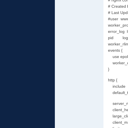
# nginx con
# Created
# Last Upd
#user ww
worker_pr
error_log l
pid logs/
worker_rlim
events {
use epoll
worker_c
}
http {
include 
default_ty
server_na
client_he
large_clie
client_ma