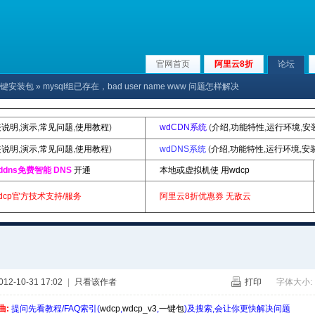
官网首页
阿里云8折
论坛
p|一键安装包
» mysql组已存在，bad user name www 问题怎样解决
装说明
,
演示
,
常见问题
,
使用教程
)
wdCDN系统
(
介绍
,
功能特性
,
运行环境
,
安
装说明
,
演示
,
常见问题
,
使用教程
)
wdDNS系统
(
介绍
,
功能特性
,
运行环境
,
安
ddns免费智能 DNS
开通
本地或虚拟机使 用wdcp
dcp官方技术支持/服务
阿里云8折优惠券
无敌云
2-10-31 17:02
|
只看该作者
打印
字体大小:
曲:
提问先看教程/FAQ索引(
wdcp
,
wdcp_v3
,
一键包
)及搜索,会让你更快解决问题