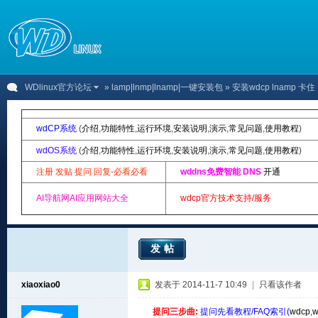
WDlinux官方论坛
»
lamp|lnmp|lnamp|一键安装包
» 安装wdcp lnam
wdCP系统
(
介绍
,
功能特性
,
运行环境
,
安装说明
,
演示
,
常见问题
,
使用教程
)
wdOS系统
(
介绍
,
功能特性
,
运行环境
,
安装说明
,
演示
,
常见问题
,
使用教程
)
注册 发贴 提问 回复-必看必看
wddns免费智能 DNS
开通
AI导航网AI应用网站大全
wdcp官方技术支持/服务
发帖
xiaoxiao0
发表于 2014-11-7 10:49
|
只看该作者
提问三步曲:
提问先看教程/FAQ索引(
wdcp
,
w