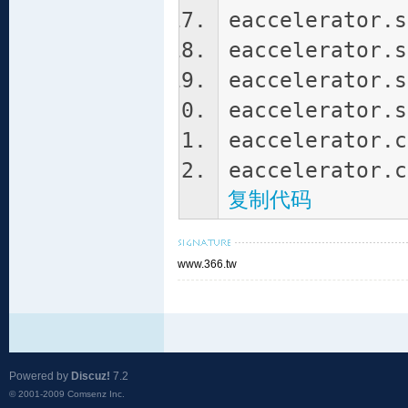
eaccelerator.s
eaccelerator.s
eaccelerator.s
eaccelerator.s
eaccelerator.c
eaccelerator.c
复制代码
www.366.tw
Powered by
Discuz!
7.2
© 2001-2009
Comsenz Inc.