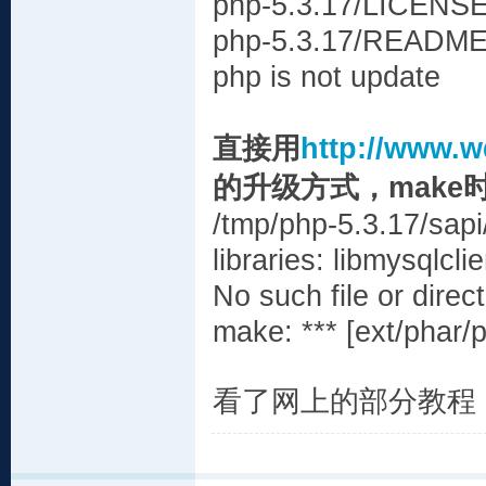
php-5.3.17/LICENS
php-5.3.17/README.i
php is not update
直接用
http://www.w
的升级方式，mak
/tmp/php-5.3.17/sapi/
libraries: libmysqlcl
No such file or direc
make: *** [ext/phar/
看了网上的部分教程