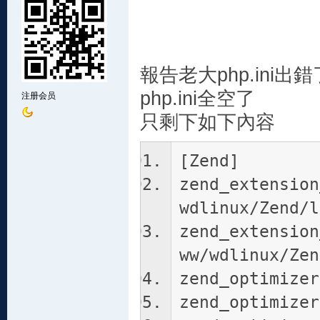
報告老大php.ini出
php.ini全空了
注册会员
只剩下如下內容
[Zend]
zend_extension
wdlinux/Zend/l
zend_extension
ww/wdlinux/Zen
zend_optimizer
zend_optimizer