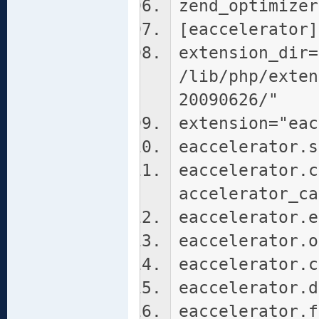
zend_optimizer
[eaccelerator]
extension_dir=
/lib/php/exten
20090626/"
extension="eac
eaccelerator.s
eaccelerator.c
accelerator_ca
eaccelerator.e
eaccelerator.o
eaccelerator.c
eaccelerator.d
eaccelerator.f