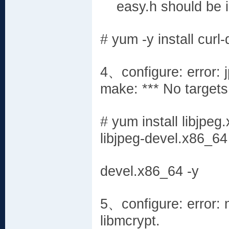
easy.h should be in 
# yum -y install curl-
4、configure: error: j
make: *** No targets
# yum install libjpe
libjpeg-devel.x86_64
devel.x86_64 -y
5、configure: error: m
libmcrypt.