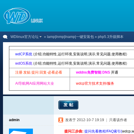
WDlinux官方论坛
»
lamp|lnmp|lnamp|一键安装包
» php5.3升级脚本
wdCP系统
(
介绍
,
功能特性
,
运行环境
,
安装说明
,
演示
,
常见问题
,
使用教程
)
wdOS系统
(
介绍
,
功能特性
,
运行环境
,
安装说明
,
演示
,
常见问题
,
使用教程
)
注册 发贴 提问 回复-必看必看
wddns免费智能 DNS
开通
AI导航网AI应用网站大全
wdcp官方技术支持/服务
发帖
admin
发表于 2012-10-7 19:19
|
只看该作者
提问三步曲:
提问先看教程/FAQ索引(
wdcp
,
w