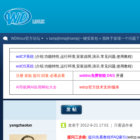
WDlinux官方论坛
»
lamp|lnmp|lnamp|一键安装包
» 我终于发现一个问题了
wdCP系统
(
介绍
,
功能特性
,
运行环境
,
安装说明
,
演示
,
常见问题
,
使用教程
)
wdOS系统
(
介绍
,
功能特性
,
运行环境
,
安装说明
,
演示
,
常见问题
,
使用教程
)
注册 发贴 提问 回复-必看必看
wddns免费智能 DNS
开通
AI导航网AI应用网站大全
wdcp官方技术支持/服务
发帖
yangzhaolun
发表于 2012-9-21 17:01
|
只看该作者
提问三步曲:
提问先看教程/FAQ索引(
wdcp
,
w