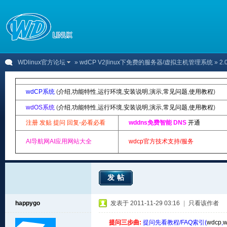
WDlinux官方论坛
»
wdCP V2|linux下免费的服务器/虚拟主机管理系统
» 
wdCP系统
(
介绍
,
功能特性
,
运行环境
,
安装说明
,
演示
,
常见问题
,
使用教程
)
wdOS系统
(
介绍
,
功能特性
,
运行环境
,
安装说明
,
演示
,
常见问题
,
使用教程
)
注册 发贴 提问 回复-必看必看
wddns免费智能 DNS
开通
AI导航网AI应用网站大全
wdcp官方技术支持/服务
发帖
happygo
发表于 2011-11-29 03:16
|
只看该作者
提问三步曲:
提问先看教程/FAQ索引(
wdcp
,
w