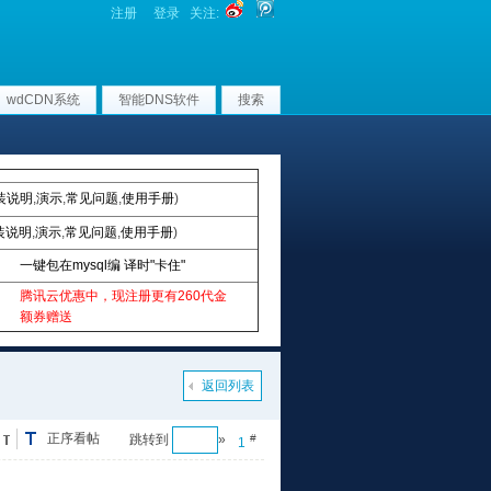
注册
登录
关注:
wdCDN系统
智能DNS软件
搜索
装说明
,
演示
,
常见问题
,
使用手册
)
装说明
,
演示
,
常见问题
,
使用手册
)
一键包在mysql编 译时"卡住"
腾讯云优惠中，现注册更有260代金
额券赠送
返回列表
正序看帖
跳转到
»
#
1