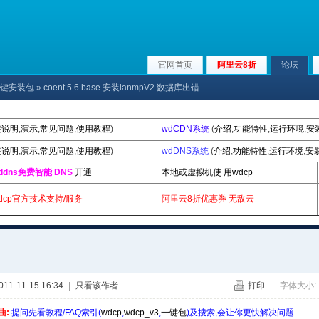
官网首页
阿里云8折
论坛
p|一键安装包
» coent 5.6 base 安装lanmpV2 数据库出错
装说明
,
演示
,
常见问题
,
使用教程
)
wdCDN系统
(
介绍
,
功能特性
,
运行环境
,
安
装说明
,
演示
,
常见问题
,
使用教程
)
wdDNS系统
(
介绍
,
功能特性
,
运行环境
,
安
ddns免费智能 DNS
开通
本地或虚拟机使 用wdcp
dcp官方技术支持/服务
阿里云8折优惠券
无敌云
1-11-15 16:34
|
只看该作者
打印
字体大小:
曲:
提问先看教程/FAQ索引(
wdcp
,
wdcp_v3
,
一键包
)及搜索,会让你更快解决问题