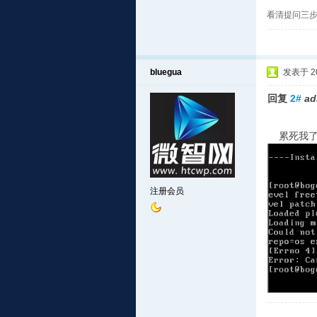
看清提问三步
bluegua
发表于 201
回复
2#
ad
累死我了
注册会员