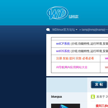
WDlinux官方论坛
»
lamp|lnmp|lnam
wdCP系统
(
介绍
,
功能特性
,
运行环境
,
安
wdOS系统
(
介绍
,
功能特性
,
运行环境
,
安
注册 发贴 提问 回复-必看必看
w
AI导航网AI应用网站大全
w
发帖
bluegua
发表于 201
提问三步