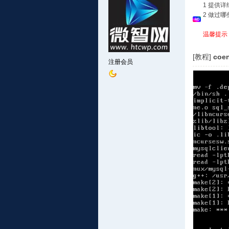
1 提供
2 做过
温馨提示
[教程]
coe
注册会员