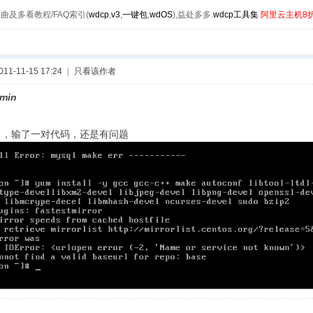
曲及多看教程/FAQ索引(
wdcp
,
v3
,
一键包
,
wdOS
),益处多多.
wdcp工具集
阿里云主机8
1-11-15 17:24
|
只看该作者
min
，输了一对代码，还是有问题