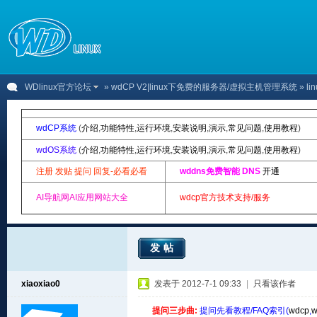
WDlinux官方论坛
»
wdCP V2|linux下免费的服务器/虚拟主机管理系统
» l
wdCP系统
(
介绍
,
功能特性
,
运行环境
,
安装说明
,
演示
,
常见问题
,
使用教程
)
wdOS系统
(
介绍
,
功能特性
,
运行环境
,
安装说明
,
演示
,
常见问题
,
使用教程
)
注册 发贴 提问 回复-必看必看
wddns免费智能 DNS
开通
AI导航网AI应用网站大全
wdcp官方技术支持/服务
发帖
xiaoxiao0
发表于 2012-7-1 09:33
|
只看该作者
提问三步曲:
提问先看教程/FAQ索引(
wdcp
,
w