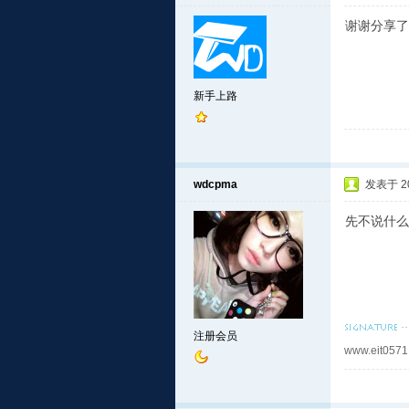
谢谢分享了
新手上路
wdcpma
发表于 201
先不说什么
注册会员
www.eit0571