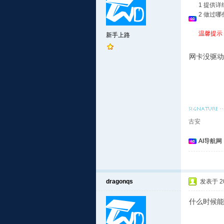
1 提供
2 做过
温馨提示
新手上路
网卡没驱动
古安
AI导航网
dragonqs
发表于 201
什么时候能将