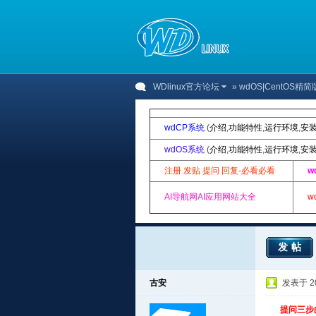
WDlinux官方论坛
»
wdOS|CentOS精简
wdCP系统
(
介绍
,
功能特性
,
运行环境
,
安
wdOS系统
(
介绍
,
功能特性
,
运行环境
,
安
注册 发贴 提问 回复-必看必看
w
AI导航网AI应用网站大全
w
发帖
古安
发表于 201
提问三步