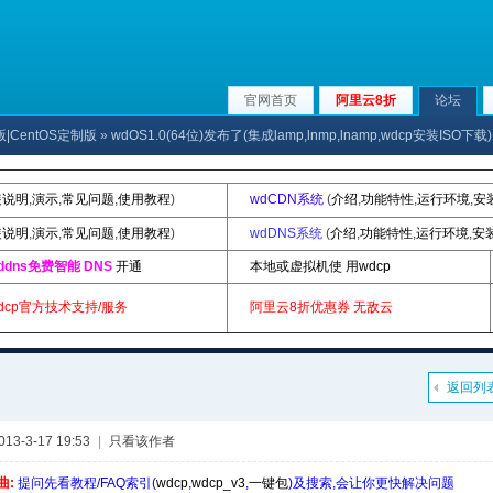
官网首页
阿里云8折
论坛
版|CentOS定制版
» wdOS1.0(64位)发布了(集成lamp,lnmp,lnamp,wdcp安装ISO下载)
装说明
,
演示
,
常见问题
,
使用教程
)
wdCDN系统
(
介绍
,
功能特性
,
运行环境
,
安
装说明
,
演示
,
常见问题
,
使用教程
)
wdDNS系统
(
介绍
,
功能特性
,
运行环境
,
安
ddns免费智能 DNS
开通
本地或虚拟机使 用wdcp
dcp官方技术支持/服务
阿里云8折优惠券
无敌云
返回列
3-3-17 19:53
|
只看该作者
曲:
提问先看教程/FAQ索引(
wdcp
,
wdcp_v3
,
一键包
)及搜索,会让你更快解决问题