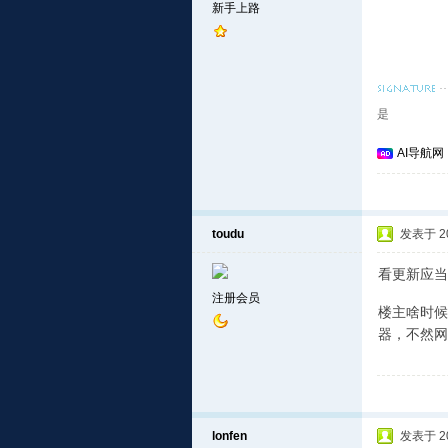
新手上路
是
AI导航网
toudu
发表于 201
看更新应当
注册会员
楼主啥时候
器，不然网
lonfen
发表于 201