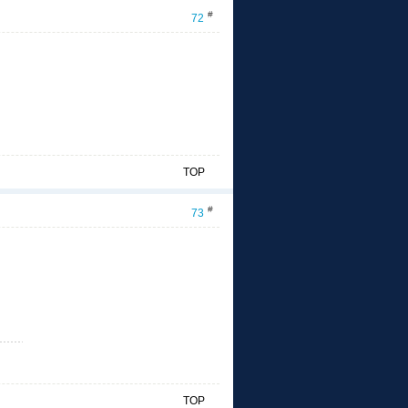
#
72
TOP
#
73
TOP