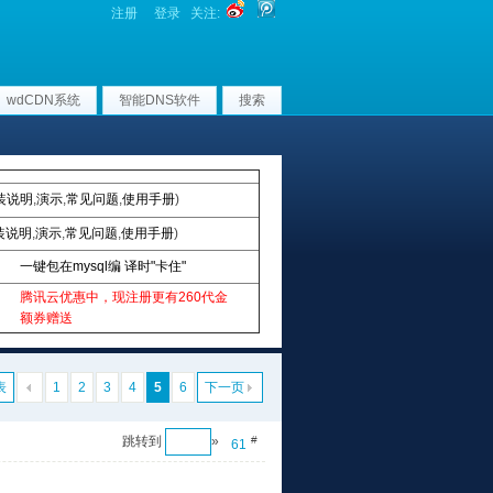
注册
登录
关注:
wdCDN系统
智能DNS软件
搜索
装说明
,
演示
,
常见问题
,
使用手册
)
装说明
,
演示
,
常见问题
,
使用手册
)
一键包在mysql编 译时"卡住"
腾讯云优惠中，现注册更有260代金
额券赠送
表
1
2
3
4
5
6
下一页
跳转到
»
#
61