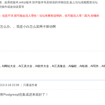
详细，如系统版本,wdcp版本,软件版本等及错误的详细信息,贴上论坛或截图发论坛
哪些操作或改动设置等
：信息不详,很可能会没人理你！论坛有教程说明的，也可能没人理！因为,你懂的
怎么办。。我是小白怎么装网卡驱动啊
，AI网站大全，AI工具大全，AI软件大全，AI工具集合，AI编程，AI绘画，AI写作，AI视
3-3-18 22:09
|
只看该作者
Postgresql也集成进来就好了！