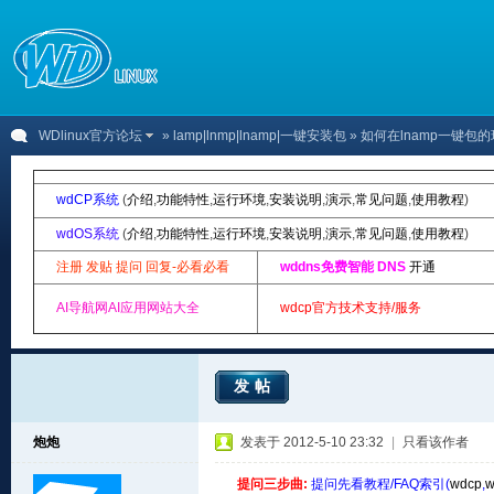
WDlinux官方论坛
»
lamp|lnmp|lnamp|一键安装包
» 如何在lnamp一键
wdCP系统
(
介绍
,
功能特性
,
运行环境
,
安装说明
,
演示
,
常见问题
,
使用教程
)
wdOS系统
(
介绍
,
功能特性
,
运行环境
,
安装说明
,
演示
,
常见问题
,
使用教程
)
注册 发贴 提问 回复-必看必看
wddns免费智能 DNS
开通
AI导航网AI应用网站大全
wdcp官方技术支持/服务
发帖
炮炮
发表于 2012-5-10 23:32
|
只看该作者
提问三步曲:
提问先看教程/FAQ索引(
wdcp
,
w