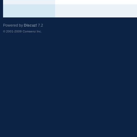
Powered by
Discuz!
7.2
© 2001-2009
Comsenz Inc.