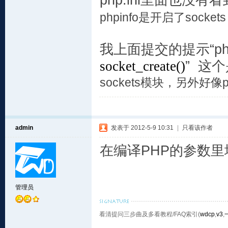
php.ini里面也没有
phpinfo是开启了
sockets
我上面提交的提示“p
socket_create()
” 这
sockets模块，另外好像
admin
发表于 2012-5-9 10:31
|
只看该作者
在编译PHP的参数里增加
管理员
看清提问三步曲及多看教程/FAQ索引(
wdcp
,
v3
,