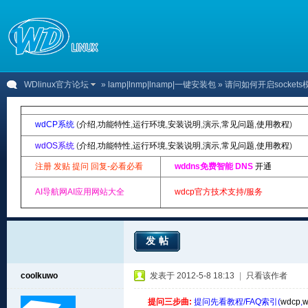
WDlinux官方论坛
»
lamp|lnmp|lnamp|一键安装包
» 请问如何开启socket
wdCP系统
(
介绍
,
功能特性
,
运行环境
,
安装说明
,
演示
,
常见问题
,
使用教程
)
wdOS系统
(
介绍
,
功能特性
,
运行环境
,
安装说明
,
演示
,
常见问题
,
使用教程
)
注册 发贴 提问 回复-必看必看
wddns免费智能 DNS
开通
AI导航网AI应用网站大全
wdcp官方技术支持/服务
发帖
coolkuwo
发表于 2012-5-8 18:13
|
只看该作者
提问三步曲:
提问先看教程/FAQ索引(
wdcp
,
w