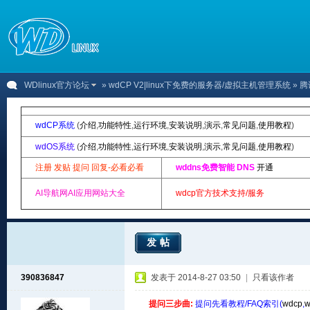
WDlinux官方论坛
»
wdCP V2|linux下免费的服务器/虚拟主机管理系统
» 
wdCP系统
(
介绍
,
功能特性
,
运行环境
,
安装说明
,
演示
,
常见问题
,
使用教程
)
wdOS系统
(
介绍
,
功能特性
,
运行环境
,
安装说明
,
演示
,
常见问题
,
使用教程
)
注册 发贴 提问 回复-必看必看
wddns免费智能 DNS
开通
AI导航网AI应用网站大全
wdcp官方技术支持/服务
发帖
390836847
发表于 2014-8-27 03:50
|
只看该作者
提问三步曲:
提问先看教程/FAQ索引(
wdcp
,
w