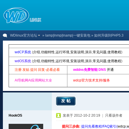
WDlinux官方论坛
»
lamp|lnmp|lnamp|一键安装包
» 如何升级到PHP5.3
wdCP系统
(
介绍
,
功能特性
,
运行环境
,
安装说明
,
演示
,
常见问题
,
使用教程
)
wdOS系统
(
介绍
,
功能特性
,
运行环境
,
安装说明
,
演示
,
常见问题
,
使用教程
)
注册 发贴 提问 回复-必看必看
wddns免费智能 DNS
开通
AI导航网AI应用网站大全
wdcp官方技术支持/服务
发帖
HookOS
发表于 2012-10-2 20:19
|
只看该作者
提问三步曲:
提问先看教程/FAQ索引(
wdcp
,
w