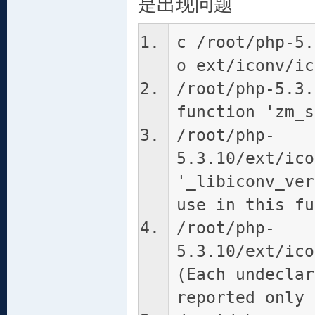
是出现问题
c /root/php-5.
o ext/iconv/ic
/root/php-5.3.
function 'zm_s
/root/php-
5.3.10/ext/ico
'_libiconv_ver
use in this fu
/root/php-
5.3.10/ext/ico
(Each undeclar
reported only 