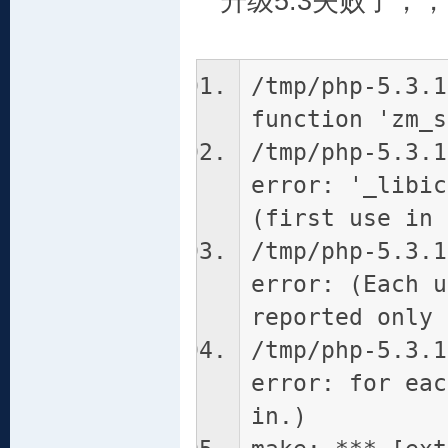
升级5.3失败了，，
/tmp/php-5.3.1
function 'zm_s
/tmp/php-5.3.1
error: '_libic
(first use in 
/tmp/php-5.3.1
error: (Each u
reported only 
/tmp/php-5.3.1
error: for eac
in.)