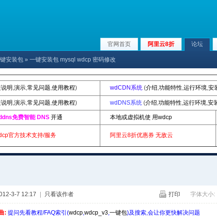
官网首页
阿里云8折
论坛
p|一键安装包
» 一键安装包 mysql wdcp 密码修改
装说明
,
演示
,
常见问题
,
使用教程
)
wdCDN系统
(
介绍
,
功能特性
,
运行环境
,
安
装说明
,
演示
,
常见问题
,
使用教程
)
wdDNS系统
(
介绍
,
功能特性
,
运行环境
,
安
ddns免费智能 DNS
开通
本地或虚拟机使 用wdcp
dcp官方技术支持/服务
阿里云8折优惠券
无敌云
2-3-7 12:17
|
只看该作者
打印
字体大小:
曲:
提问先看教程/FAQ索引(
wdcp
,
wdcp_v3
,
一键包
)及搜索,会让你更快解决问题