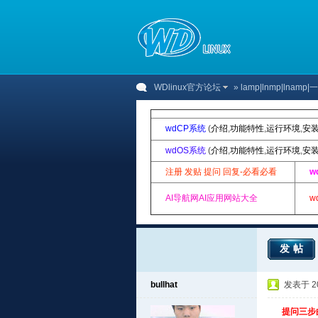
WDlinux官方论坛
»
lamp|lnmp|lnam
wdCP系统
(
介绍
,
功能特性
,
运行环境
,
安
wdOS系统
(
介绍
,
功能特性
,
运行环境
,
安
注册 发贴 提问 回复-必看必看
w
AI导航网AI应用网站大全
w
发帖
bullhat
发表于 201
提问三步