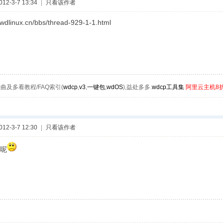
2-3-7 13:34
|
只看该作者
.wdlinux.cn/bbs/thread-929-1-1.html
曲及多看教程/FAQ索引(
wdcp
,
v3
,
一键包
,
wdOS
),益处多多.
wdcp工具集
阿里云主机8
2-3-7 12:30
|
只看该作者
呢