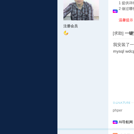
1 提供
2 做过
温馨提示
注册会员
[求助]
一键安
我安装了一键
mysql 
phper
AI导航网