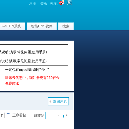
注册
登录
关注:
wdCDN系统
智能DNS软件
搜索
装说明
,
演示
,
常见问题
,
使用手册
)
装说明
,
演示
,
常见问题
,
使用手册
)
一键包在mysql编 译时"卡住"
腾讯云优惠中，现注册更有260代金
额券赠送
返回列表
正序看帖
跳转到
»
#
1