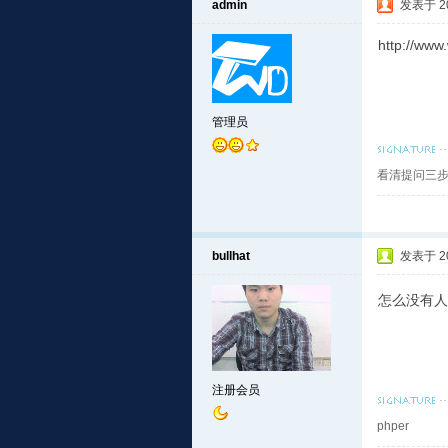
admin
发表于 201
http://www
管理员
看清提问三步
bullhat
发表于 201
怎么没有人
注册会员
phper