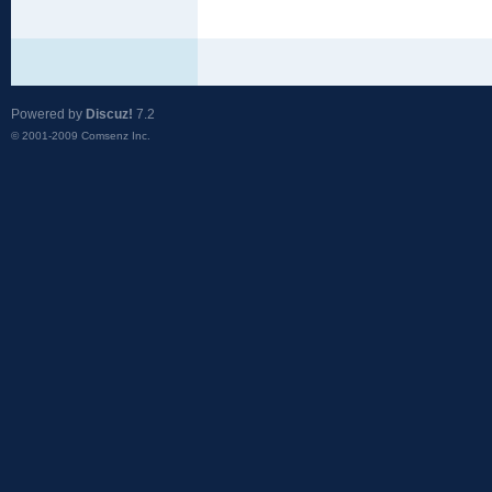
Powered by
Discuz!
7.2
© 2001-2009
Comsenz Inc.