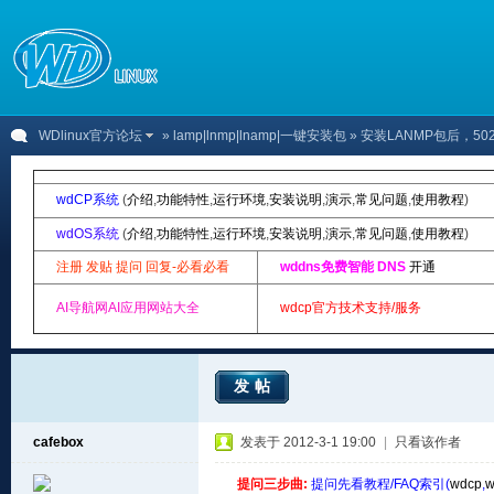
WDlinux官方论坛
»
lamp|lnmp|lnamp|一键安装包
» 安装LANMP包后，502 B
wdCP系统
(
介绍
,
功能特性
,
运行环境
,
安装说明
,
演示
,
常见问题
,
使用教程
)
wdOS系统
(
介绍
,
功能特性
,
运行环境
,
安装说明
,
演示
,
常见问题
,
使用教程
)
注册 发贴 提问 回复-必看必看
wddns免费智能 DNS
开通
AI导航网AI应用网站大全
wdcp官方技术支持/服务
发帖
cafebox
发表于 2012-3-1 19:00
|
只看该作者
提问三步曲:
提问先看教程/FAQ索引(
wdcp
,
w