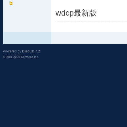
wdcp最新版
Powered by
Discuz!
7.2
© 2001-2009
Comsenz Inc.