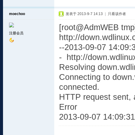
moechoo
发表于 2013-9-7 14:13
|
只看该作者
[root@AdmWEB tmp]
注册会员
http://down.wdlinux
--2013-09-07 14:09:
- http://down.wdlin
Resolving down.wdli
Connecting to down.
connected.
HTTP request sent, a
Error
2013-09-07 14:09:31