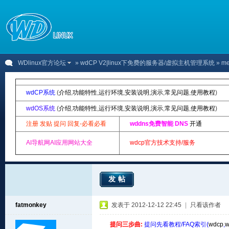
WDlinux官方论坛
»
wdCP V2|linux下免费的服务器/虚拟主机管理系统
» m
wdCP系统
(
介绍
,
功能特性
,
运行环境
,
安装说明
,
演示
,
常见问题
,
使用教程
)
wdOS系统
(
介绍
,
功能特性
,
运行环境
,
安装说明
,
演示
,
常见问题
,
使用教程
)
注册 发贴 提问 回复-必看必看
wddns免费智能 DNS
开通
AI导航网AI应用网站大全
wdcp官方技术支持/服务
发帖
fatmonkey
发表于 2012-12-12 22:45
|
只看该作者
提问三步曲:
提问先看教程/FAQ索引(
wdcp
,
w