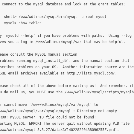
 connect to the mysql database and look at the grant tables:
hell> /www/wdlinux/mysql/bin/mysql -u root mysql
ysql> show tables
y 'mysqld --help' if you have problems with paths. Using --log
ves you a log in /www/wdlinux/mysql/var that may be helpful.
ease consult the MySQL manual section
roblems running mysql_install_db', and the manual section that
scribes problems on your OS. Another information source are the
SQL email archives available at http://lists.mysql.com/.
ease check all of the above before mailing us! And remember, if
u do mail us, you MUST use the /www/wdlinux/mysql/scripts/mysqlb
: cannot move `/www/wdlinux/mysql/var/mysql' to
www/wdlinux/mysql/var/mysqlo/mysql': Directory not empty
ROR! MySQL server PID file could not be found!
arting MySQL. ERROR! The server quit without updating PID file
www/wdlinux/mysql-5.5.27/data/AY140228220438096255Z.pid).