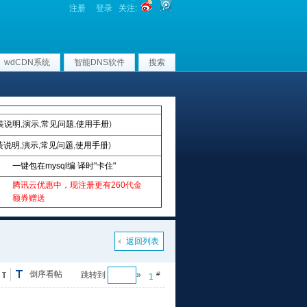
注册
登录
关注:
wdCDN系统
智能DNS软件
搜索
装说明
,
演示
,
常见问题
,
使用手册
)
装说明
,
演示
,
常见问题
,
使用手册
)
一键包在mysql编 译时"卡住"
腾讯云优惠中，现注册更有260代金
额券赠送
返回列表
倒序看帖
跳转到
»
#
1