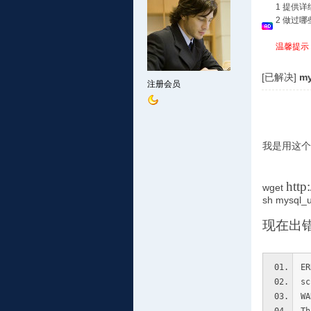
1 提供
2 做过
温馨提示
[已解决]
m
注册会员
我是用这个
http
wget
sh mysql_
现在出错
ER
sc
WA