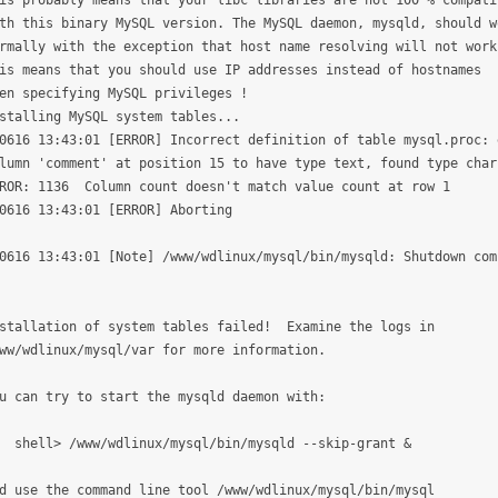
is probably means that your libc libraries are not 100 % compati
th this binary MySQL version. The MySQL daemon, mysqld, should w
rmally with the exception that host name resolving will not work
is means that you should use IP addresses instead of hostnames
en specifying MySQL privileges !
stalling MySQL system tables...
0616 13:43:01 [ERROR] Incorrect definition of table mysql.proc: 
lumn 'comment' at position 15 to have type text, found type char
ROR: 1136 Column count doesn't match value count at row 1
0616 13:43:01 [ERROR] Aborting
0616 13:43:01 [Note] /www/wdlinux/mysql/bin/mysqld: Shutdown com
stallation of system tables failed! Examine the logs in
ww/wdlinux/mysql/var for more information.
u can try to start the mysqld daemon with:
hell> /www/wdlinux/mysql/bin/mysqld --skip-grant &
d use the command line tool /www/wdlinux/mysql/bin/mysql