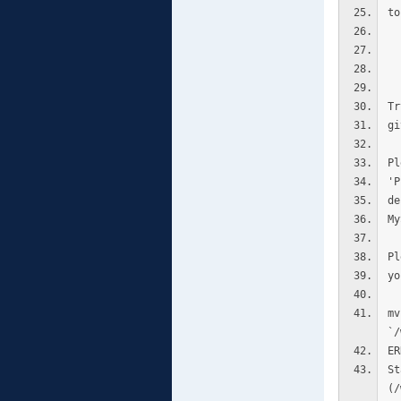
to
s
m
Tr
gi
Pl
'P
de
My
Pl
yo
mv
`/
ER
St
(/