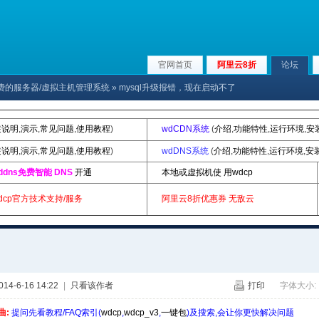
官网首页
阿里云8折
论坛
x下免费的服务器/虚拟主机管理系统
» mysql升级报错，现在启动不了
装说明
,
演示
,
常见问题
,
使用教程
)
wdCDN系统
(
介绍
,
功能特性
,
运行环境
,
安
装说明
,
演示
,
常见问题
,
使用教程
)
wdDNS系统
(
介绍
,
功能特性
,
运行环境
,
安
ddns免费智能 DNS
开通
本地或虚拟机使 用wdcp
dcp官方技术支持/服务
阿里云8折优惠券
无敌云
4-6-16 14:22
|
只看该作者
打印
字体大小:
曲:
提问先看教程/FAQ索引(
wdcp
,
wdcp_v3
,
一键包
)及搜索,会让你更快解决问题