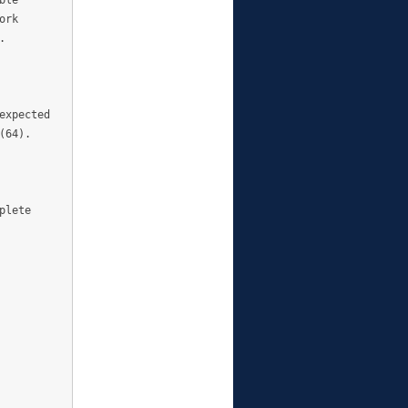
ble
ork
.
expected
(64).
plete