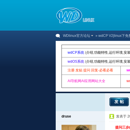
WDlinux官方论坛
»
wdCP V2|linu
wdCP系统
(
介绍
,
功能特性
,
运行环境
,
安
wdOS系统
(
介绍
,
功能特性
,
运行环境
,
安
注册 发贴 提问 回复-必看必看
w
AI导航网AI应用网站大全
w
发帖
druse
发表于 201
提问三步