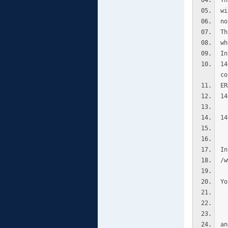
Th
wi
no
Th
wh
In
14
co
ER
14
14
In
/w
Yo
s
an