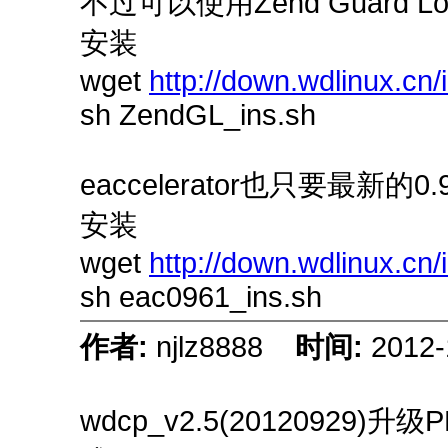
不过可以使用Zend Guard Lo
安装
wget
http://down.wdlinux.cn
sh ZendGL_ins.sh
eaccelerator也只要最新的0.
安装
wget
http://down.wdlinux.cn
sh eac0961_ins.sh
作者:
njlz8888
时间:
2012-
wdcp_v2.5(20120929