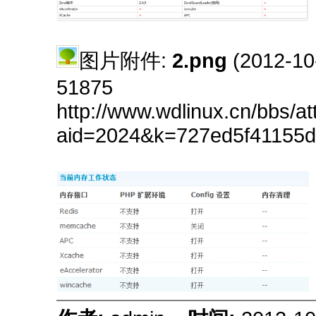
图片附件:
2.png
(2012-10
51875
http://www.wdlinux.cn/bbs/a
aid=2024&k=727ed5f41155d