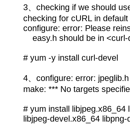
3、checking if we should use
checking for cURL in default 
configure: error: Please reinst
easy.h should be in <curl-di
# yum -y install curl-devel
4、configure: error: jpeglib.h
make: *** No targets specifi
# yum install libjpeg.x86_64
libjpeg-devel.x86_64 libpng-