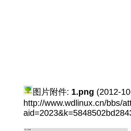
图片附件:
1.png
(2012-10
http://www.wdlinux.cn/bbs/a
aid=2023&k=5848502bd2843