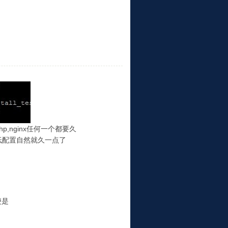
p,nginx任何一个都要久
低配置自然就久一点了
便是