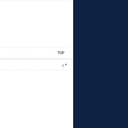
TOP
#
4
MEM TIME+ COMMAND
3 0.3 0:00.26 sshd