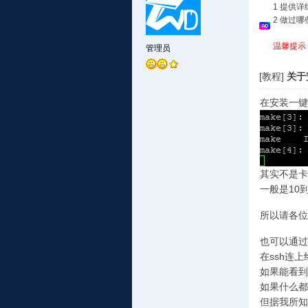
1 提供
2 做过
温馨提示
管理员
[教程]
关于
在安装一键
其实不是卡住
一般是10
所以请各位
也可以通过
在ssh连上
如果能看到了
如果什么都
但据我所知