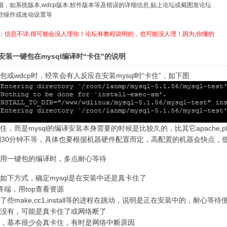
详细，如系统版本,wdcp版本,软件版本等及错误的详细信息,贴上论坛或截图发论坛
哪些操作或改动设置等
：信息不详,很可能会没人理你！论坛有教程说明的，也可能没人理！因为,你懂的
安装一键包在mysql编译时“卡住"的说明
包或wdcp时，经常会有人反应在安装mysql时“卡住”，如下图
，而是mysql的编译安装本身需要的时候是比较久的，比其它apache,ph
到30分钟不等，具体也要根据机器硬件配置而定，高配置的机器会快点，
用一键包的编译时，多点耐心等待
如下方式，确定mysql是在安装中还是真卡住了
终端，用top查看资源
些make,cc1,install等的进程在跳动，说明是正在安装中的，耐心等待
没有，可能是真卡住了或网络断了
，基本很少会真卡住，有时是网络中断原因