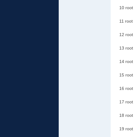
10 r
11 
12 r
13 r
14 r
15 r
16 
17 r
18 r
19 