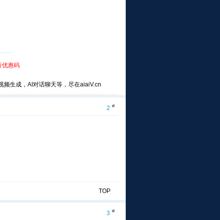
折优惠码
频生成，AI对话聊天等，尽在aiaiV.cn
#
2
TOP
#
3