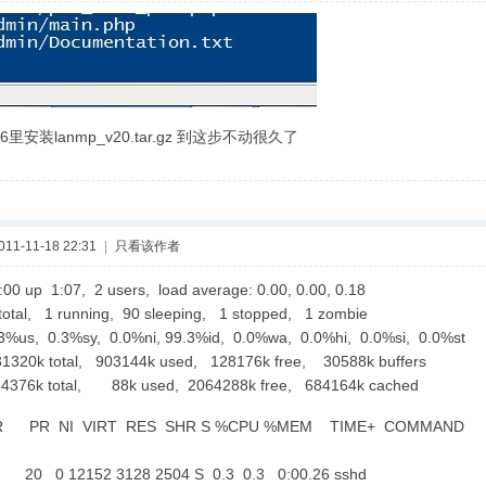
s6里安装lanmp_v20.tar.gz 到这步不动很久了
1-11-18 22:31
|
只看该作者
1:00 up 1:07, 2 users, load average: 0.00, 0.00, 0.18
total, 1 running, 90 sleeping, 1 stopped, 1 zombie
.3%us, 0.3%sy, 0.0%ni, 99.3%id, 0.0%wa, 0.0%hi, 0.0%si, 0.0%st
320k total, 903144k used, 128176k free, 30588k buffers
4376k total, 88k used, 2064288k free, 684164k cached
USER PR NI VIRT RES SHR S %CPU %
1 root 20 0 12152 3128 2504 S 0.