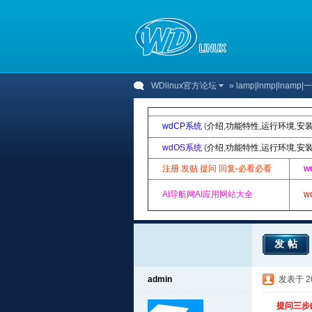
WDlinux官方论坛
»
lamp|lnmp|lnam
wdCP系统
(
介绍
,
功能特性
,
运行环境
,
安
wdOS系统
(
介绍
,
功能特性
,
运行环境
,
安
注册 发贴 提问 回复-必看必看
w
AI导航网AI应用网站大全
w
发帖
admin
发表于 201
提问三步