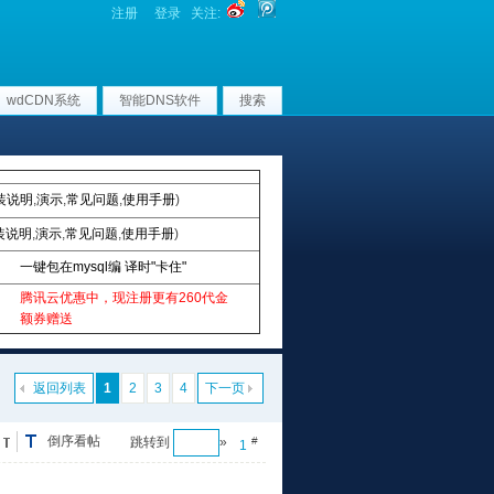
注册
登录
关注:
wdCDN系统
智能DNS软件
搜索
装说明
,
演示
,
常见问题
,
使用手册
)
装说明
,
演示
,
常见问题
,
使用手册
)
一键包在mysql编 译时"卡住"
腾讯云优惠中，现注册更有260代金
额券赠送
返回列表
1
2
3
4
下一页
倒序看帖
跳转到
»
#
1