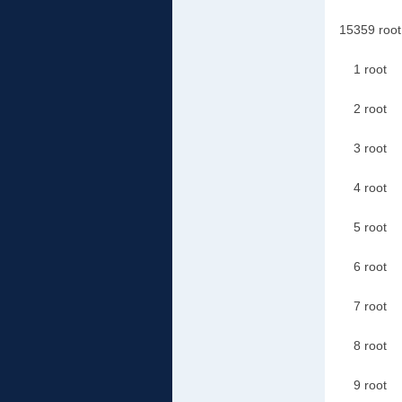
1535
1 ro
2 ro
3 ro
4 ro
5 ro
6 ro
7 r
8 r
9 r