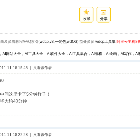
收藏
分享
曲及多看教程/FAQ索引(
wdcp
,
v3
,
一键包
,
wdOS
),益处多多.
wdcp工具集
阿里云主机8
，AI网站大全，AI工具大全，AI软件大全，AI工具集合，AI编程，AI绘画，AI写作，AI视
1-11-18 15:48
|
只看该作者
30
中间这里卡了5分钟样子！
毕大约40分钟
1-11-18 22:28
|
只看该作者