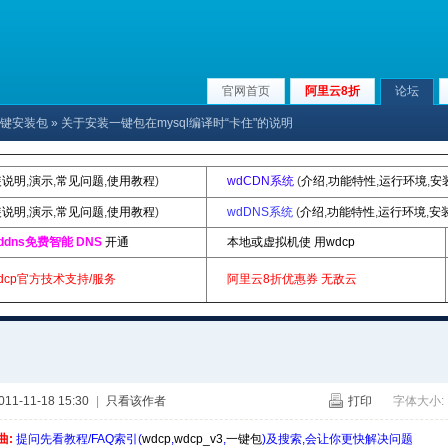
官网首页
阿里云8折
论坛
p|一键安装包
» 关于安装一键包在mysql编译时“卡住"的说明
装说明
,
演示
,
常见问题
,
使用教程
)
wdCDN系统
(
介绍
,
功能特性
,
运行环境
,
安
装说明
,
演示
,
常见问题
,
使用教程
)
wdDNS系统
(
介绍
,
功能特性
,
运行环境
,
安
ddns免费智能 DNS
开通
本地或虚拟机使 用wdcp
dcp官方技术支持/服务
阿里云8折优惠券
无敌云
1-11-18 15:30
|
只看该作者
打印
字体大小:
曲:
提问先看教程/FAQ索引(
wdcp
,
wdcp_v3
,
一键包
)及搜索,会让你更快解决问题