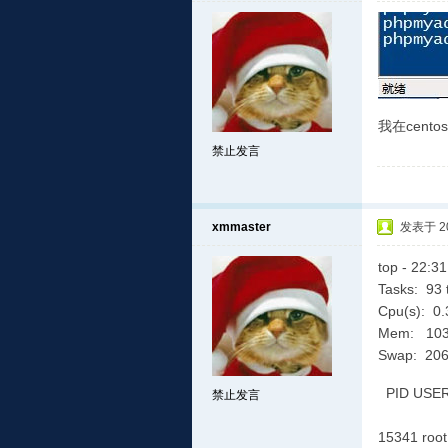
我在cento
禁止发言
xmmaster
发表于 201
top - 22:3
Tasks: 93 
Cpu(s): 0
Mem: 1031
Swap: 206
PID 
禁止发言
1534