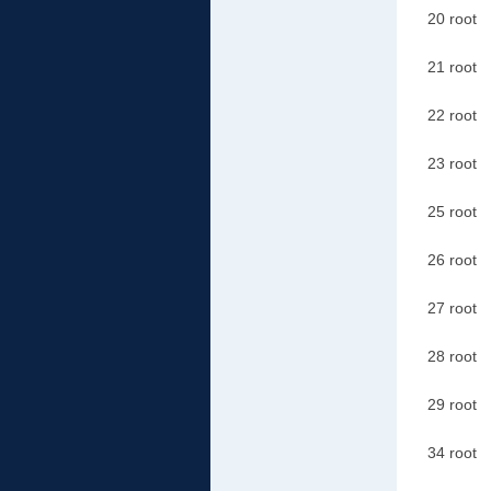
20 r
21 r
22 
23 r
25 r
26 r
27 
28 
29 r
34 r