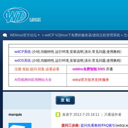
WDlinux官方论坛
»
wdCP V2|linux下免费的服务器/虚拟主机管理系统
» 怎
wdCP系统
(
介绍
,
功能特性
,
运行环境
,
安装说明
,
演示
,
常见问题
,
使用教程
)
wdOS系统
(
介绍
,
功能特性
,
运行环境
,
安装说明
,
演示
,
常见问题
,
使用教程
)
注册 发贴 提问 回复-必看必看
wddns免费智能 DNS
开通
AI导航网AI应用网站大全
wdcp官方技术支持/服务
发帖
marquis
发表于 2012-7-25 18:11
|
只看该作者
提问三步曲:
提问先看教程/FAQ索引(
wdcp
,
w