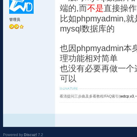
端的,而
不是
直接操作
比如phpmyadmi
管理员
mysql数据库的
也因phpmyadmi
理功能相对简单
也没有必要再做一个这样
可以
看清提问三步曲及多看教程/FAQ索引(
wdcp
,
v3
,
Powered by
Discuz!
7.2