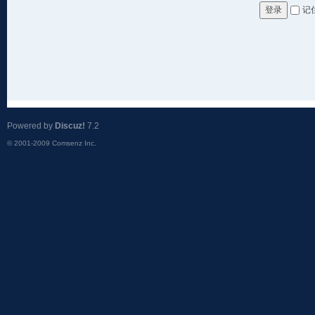
记
登录
Powered by
Discuz!
7.2
© 2001-2009
Comsenz Inc.