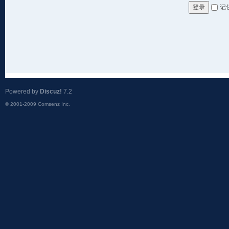
记
登录
Powered by
Discuz!
7.2
© 2001-2009
Comsenz Inc.