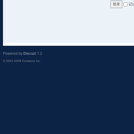
记
登录
Powered by
Discuz!
7.2
© 2001-2009
Comsenz Inc.