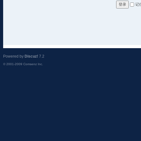
记
登录
Powered by
Discuz!
7.2
© 2001-2009
Comsenz Inc.