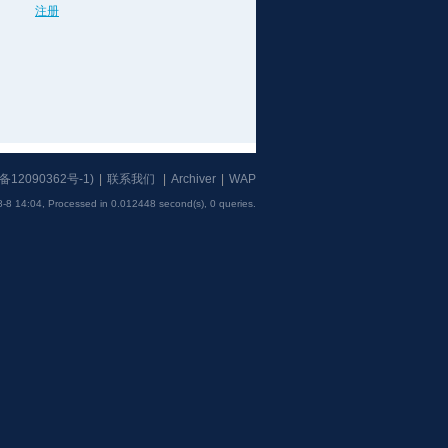
注册
备12090362号-1
)
|
联系我们
|
Archiver
|
WAP
-8 14:04,
Processed in 0.012448 second(s), 0 queries
.