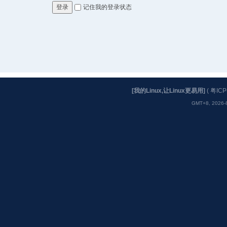
记住我的登录状态
登录
[我的Linux,让Linux更易用]
(
粤ICP
GMT+8, 2026-8