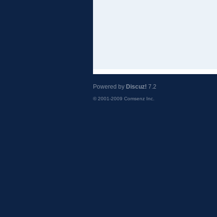
Powered by
Discuz!
7.2
© 2001-2009
Comsenz Inc.