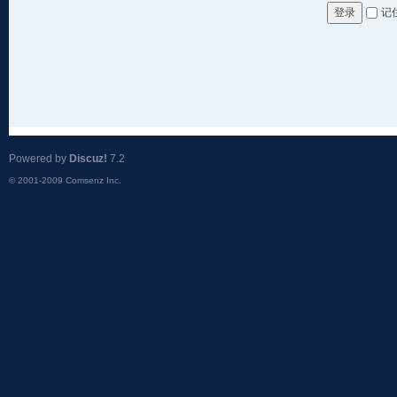
记
登录
Powered by
Discuz!
7.2
© 2001-2009
Comsenz Inc.