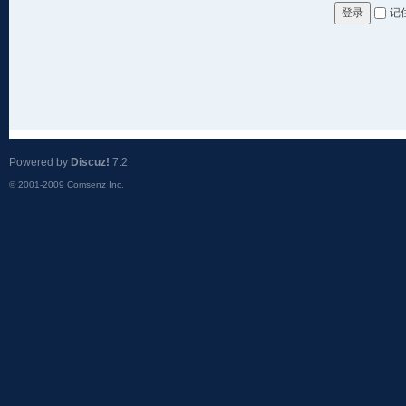
记
登录
Powered by
Discuz!
7.2
© 2001-2009
Comsenz Inc.