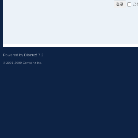
记
登录
Powered by
Discuz!
7.2
© 2001-2009
Comsenz Inc.