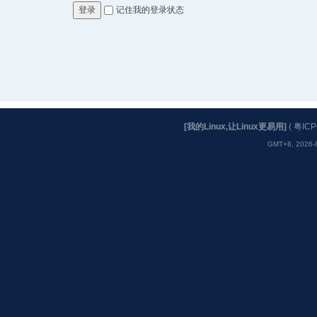
记住我的登录状态
登录
[我的Linux,让Linux更易用]
(
粤ICP
GMT+8, 2026-8