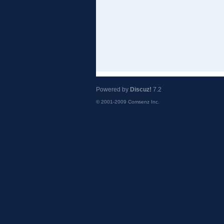
Powered by
Discuz!
7.2
© 2001-2009
Comsenz Inc.