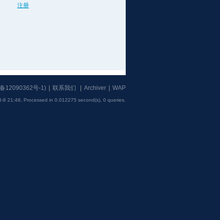
注册
备12090362号-1
)
|
联系我们
|
Archiver
|
WAP
-8 21:48,
Processed in 0.012275 second(s), 0 queries
.