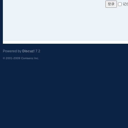
记
登录
Powered by
Discuz!
7.2
© 2001-2009
Comsenz Inc.