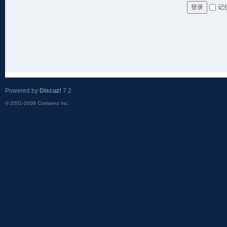
记
登录
Powered by
Discuz!
7.2
© 2001-2009
Comsenz Inc.