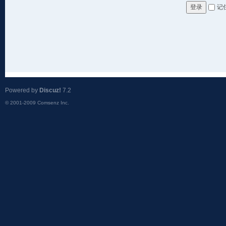
记
登录
Powered by
Discuz!
7.2
© 2001-2009
Comsenz Inc.