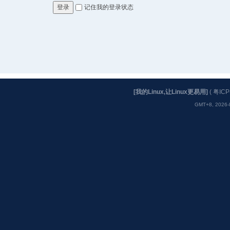
记住我的登录状态
登录
[我的Linux,让Linux更易用]
(
粤ICP
GMT+8, 2026-