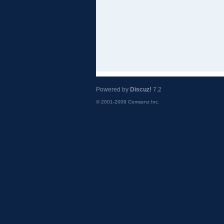
Powered by
Discuz!
7.2
© 2001-2009
Comsenz Inc.