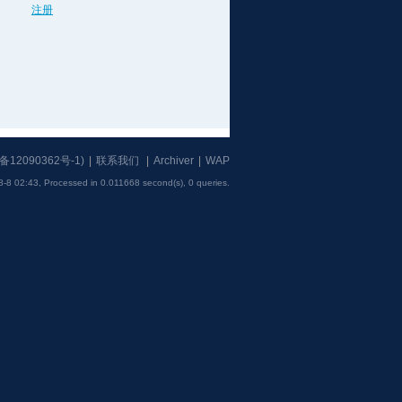
注册
备12090362号-1
)
|
联系我们
|
Archiver
|
WAP
8-8 02:43,
Processed in 0.011668 second(s), 0 queries
.