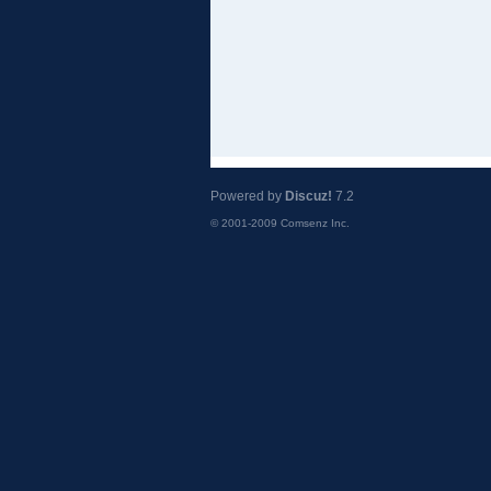
Powered by
Discuz!
7.2
© 2001-2009
Comsenz Inc.