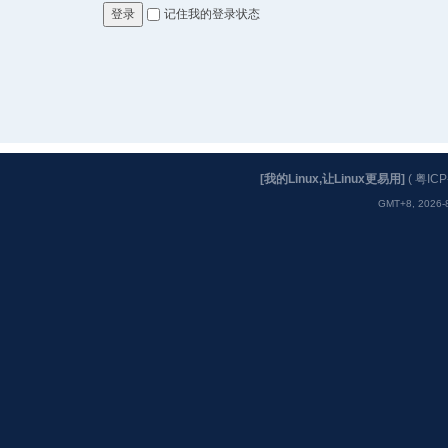
记住我的登录状态
登录
[我的Linux,让Linux更易用]
(
粤ICP
GMT+8, 2026-8