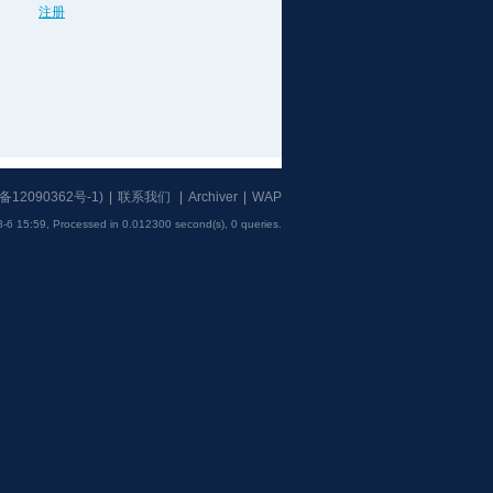
注册
备12090362号-1
)
|
联系我们
|
Archiver
|
WAP
-6 15:59,
Processed in 0.012300 second(s), 0 queries
.