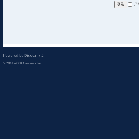
记
登录
Powered by
Discuz!
7.2
© 2001-2009
Comsenz Inc.