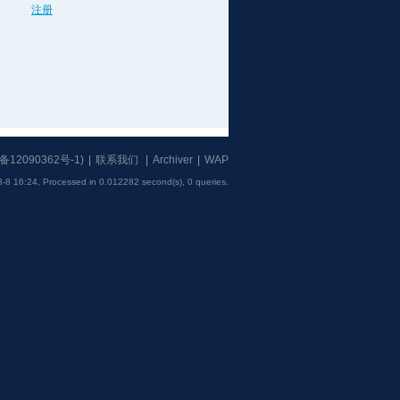
注册
备12090362号-1
)
|
联系我们
|
Archiver
|
WAP
-8 16:24,
Processed in 0.012282 second(s), 0 queries
.