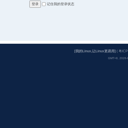
记住我的登录状态
登录
[我的Linux,让Linux更易用]
(
粤ICP
GMT+8, 2026-8