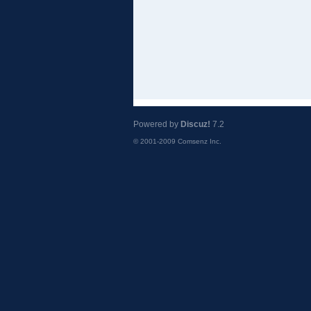
Powered by
Discuz!
7.2
© 2001-2009
Comsenz Inc.