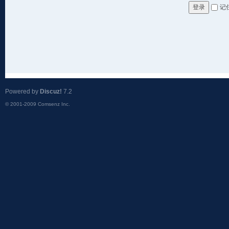
记
登录
Powered by
Discuz!
7.2
© 2001-2009
Comsenz Inc.